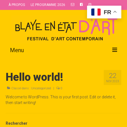
À PROPOS
LE PROGRAMME 2026
FR
Menu
À PROPOS
Hello world!
22
BLAYE EN ÉTAT D’ART
NOV 2023
BLAYE LES HOSPICES DES ARTS
Classé dans :
Uncategorized
|
0
Welcome to WordPress. This is your first post. Edit or delete it,
DEVENIR BÉNÉVOLE
then start writing!
INFOS PRATIQUES
Rechercher
NOUS SOUTENIR