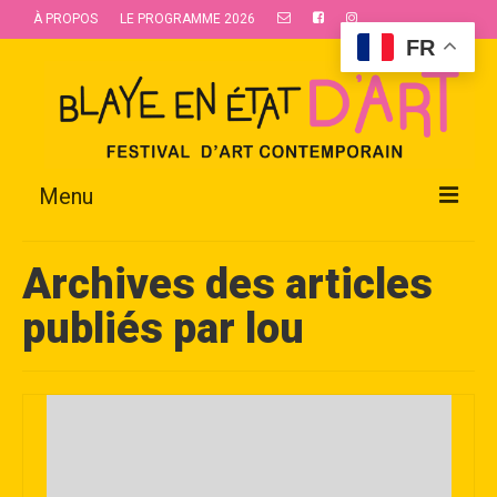
À PROPOS
LE PROGRAMME 2026
FR
Menu
À PROPOS
Archives des articles
BLAYE EN ÉTAT D’ART
publiés par lou
BLAYE LES HOSPICES DES ARTS
DEVENIR BÉNÉVOLE
INFOS PRATIQUES
NOUS SOUTENIR