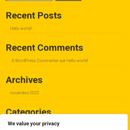
Recent Posts
Hello world!
Recent Comments
A WordPress Commenter
sur
Hello world!
Archives
novembre 2023
Categories
We value your privacy
Uncategorized